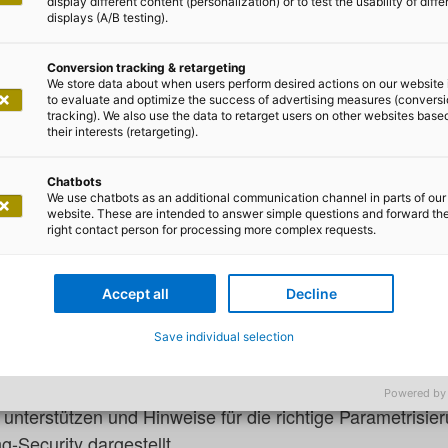
display different content (personalization) or to test the usability of diffe
displays (A/B testing).
Conversion tracking & retargeting
We store data about when users perform desired actions on our website 
to evaluate and optimize the success of advertising measures (convers
tracking). We also use the data to retarget users on other websites base
en Böttinger
their interests (retargeting).
ng - Aber sicher!
Chatbots
We use chatbots as an additional communication channel in parts of our
website. These are intended to answer simple questions and forward th
right contact person for processing more complex requests.
im Klartext in der Datenbank gespeichert werden. Das w
der Datenbank und damit die Passwörter, die eventuell 
Accept all
Decline
en, ist einfach zu groß. Trotzdem werden bei der konkr
immer wieder Passwort-Leaks an die Öffentlichkeit gelan
Save individual selection
g der jeweiligen Passwörter zurückzuführen sind. Um n
 Passwort Leaks zu werden, soll dieser Blog-Beitrag bei 
Powered by
unterstützen und Hinweise für die richtige Parametrisie
-Security dargestellt.