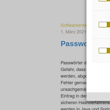
Softwareentwicklung
1. März 2021
von Torst
Passworthashi
Passwörter dürfen nicht 
Gefahr, dass der Inhalt 
werden, abgegriffen werd
Fehler gemacht, so dass 
unsachgemäße Speicherun
Eintrag in der Reihe der
sicheren Hashverfahrens 
werden in Java und Spring