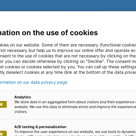
ation on the use of cookies
kies on our website. Some of them are necessary (functional cookies
 not necessary but help us to improve our online offer and operate ec
nsent to the use of cookies that are not necessary by clicking on th
 or you can decide otherwise by clicking on "Decline". The consent in
ed cookies or cookies selected by you. You can call up these setting
ly deselect cookies at any time (link at the bottom of the data priva
formation on our data privacy page
log
Analytics
We store data in an aggregated form about visitors and their experience 
website. We use this data to eliminate errors and improve the experience 
visitors.
A/B testing & personalization
To improve the user experience on our website, we use tools to dynamic