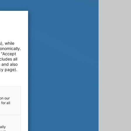
), while
onomically.
e "Accept
cludes all
s and also
cy page).
on our
for all
ally