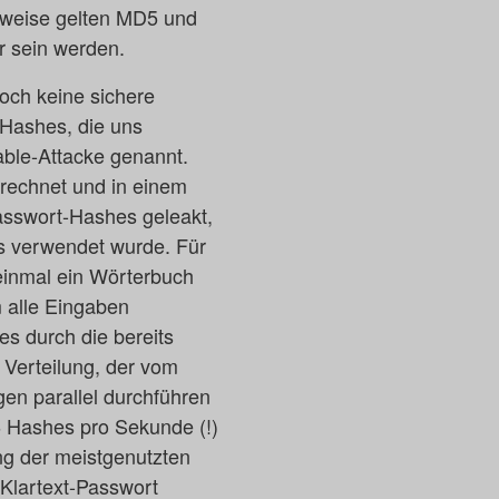
sweise gelten MD5 und
r sein werden.
noch keine sichere
 Hashes, die uns
able-Attacke genannt.
rechnet und in einem
asswort-Hashes geleakt,
s verwendet wurde. Für
 einmal ein Wörterbuch
m alle Eingaben
s durch die bereits
 Verteilung, der vom
en parallel durchführen
6 Hashes pro Sekunde (!)
ng der meistgenutzten
Klartext-Passwort