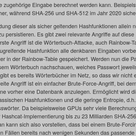
e zugehörige Eingabe berechnet werden kann. Beispiel
cher, während SHA-256 und SHA-512 im Jahr 2020 siche
ndung dieser als sicher geltenden Hashfunktionen allein 
 persistieren. Es gibt zwei relevante Angriffe auf diese
rste Angriff ist die Wörterbuch-Attacke, auch Rainbow-T
zugreifende Hashfunktion alle denkbaren Eingaben vorbe
ter in der Rainbow-Table gespeichert. Werden nun die P
iesem Wörterbuch nachschauen, welches Passwort jeweil
gibt es bereits Wörterbücher im Netz, so dass wir nicht
ite Angriff ist ein einfacher Brute-Force-Angriff, bei de
ne vorher eine Datenbank anzulegen. Ermöglicht wird die
lassischen Hashfunktionen und die geringe Entropie, d.h.
sswörter. Da beispielsweise GPUs sehr viele Berechnung
r Hashcat-Implementierung bis zu 23 Milliarden SHA-25
n kann sich also vorstellen, dass bei einem Brute-Forci
en Fällen bereits nach wenigen Sekunden das passende 