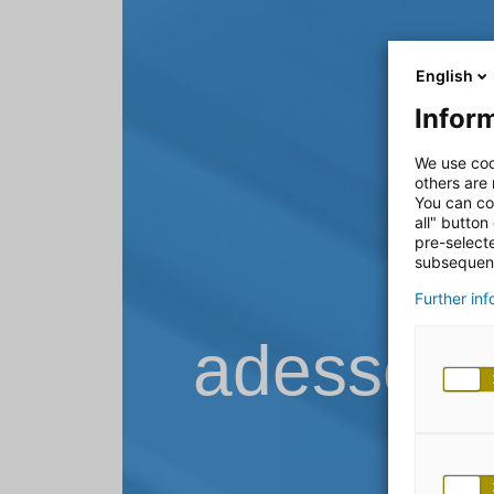
English
Inform
We use coo
others are
You can co
all" button
pre-select
subsequent
Further in
adesso B