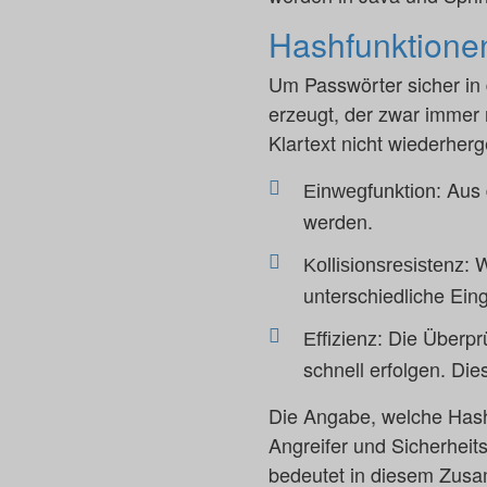
Hashfunktione
Um Passwörter sicher in 
erzeugt, der zwar immer 
Klartext nicht wiederher
Aus 
Einwegfunktion:
werden.
W
Kollisionsresistenz:
unterschiedliche Ein
Die Überprü
Effizienz:
schnell erfolgen. Di
Die Angabe, welche Hashf
Angreifer und Sicherheit
bedeutet in diesem Zusa