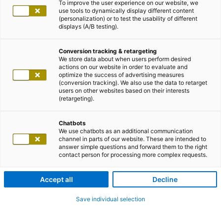
To improve the user experience on our website, we
use tools to dynamically display different content
(personalization) or to test the usability of different
displays (A/B testing).
Conversion tracking & retargeting
We store data about when users perform desired
actions on our website in order to evaluate and
optimize the success of advertising measures
(conversion tracking). We also use the data to retarget
users on other websites based on their interests
(retargeting).
Chatbots
We use chatbots as an additional communication
channel in parts of our website. These are intended to
answer simple questions and forward them to the right
contact person for processing more complex requests.
Accept all
Decline
Save individual selection