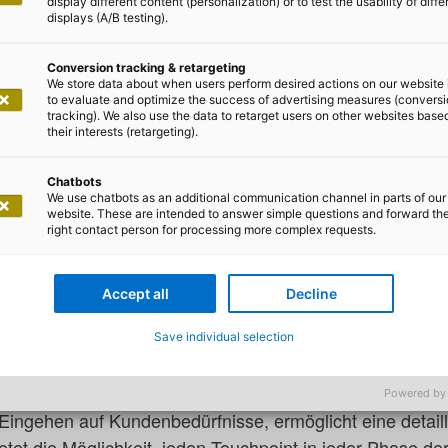
display different content (personalization) or to test the usability of diffe
displays (A/B testing).
Conversion tracking & retargeting
We store data about when users perform desired actions on our website 
to evaluate and optimize the success of advertising measures (convers
tracking). We also use the data to retarget users on other websites base
s Eichler
their interests (retargeting).
telligenz entlang der Customer 
Chatbots
We use chatbots as an additional communication channel in parts of our
er der Kundeninteraktion
website. These are intended to answer simple questions and forward th
right contact person for processing more complex requests.
) spielt in unserer digital vernetzten Welt eine immer wic
Accept all
Decline
gen zwischen Unternehmen und ihren Kundinnen und Ku
lle Berührungspunkte (Touchpoints) einer Kundin oder e
Save individual selection
 sie nicht mehr wegzudenken. KI ermöglicht durch die 
e Analyse von Daten und die Anpassung personalisierter 
Powered by
Eingehen auf Kundenbedürfnisse, ermöglicht eine detaill
tet die Möglichkeit, jeden Touchpoint in jeder Phase d