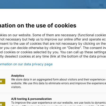
ation on the use of cookies
kies on our website. Some of them are necessary (functional cookies
 not necessary but help us to improve our online offer and operate ec
nsent to the use of cookies that are not necessary by clicking on th
 or you can decide otherwise by clicking on "Decline". The consent in
ed cookies or cookies selected by you. You can call up these setting
ly deselect cookies at any time (link at the bottom of the data priva
formation on our data privacy page
log
Analytics
We store data in an aggregated form about visitors and their experience 
website. We use this data to eliminate errors and improve the experience 
visitors.
A/B testing & personalization
To improve the user experience on our website, we use tools to dynamic