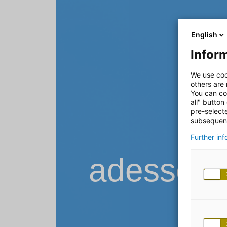
English
Inform
We use coo
others are
You can co
all" button
pre-select
subsequent
Further in
adesso B