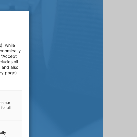
), while
onomically.
e "Accept
cludes all
s and also
cy page).
on our
for all
ally