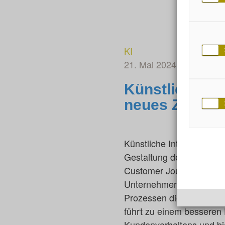
KI
21. Mai 2024
von Nikla
Künstliche In
neues Zeitalt
Künstliche Intelligenz (KI
Gestaltung der Beziehun
Customer Journey, die a
Unternehmen umfasst, ist
Prozessen die intelligent
führt zu einem besseren 
Kundenverhaltens und bie