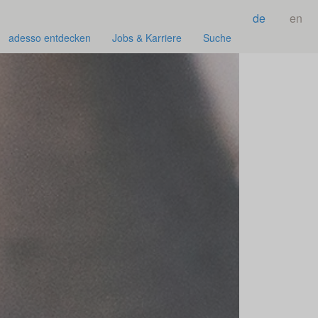
de
en
adesso entdecken
Jobs & Karriere
Suche