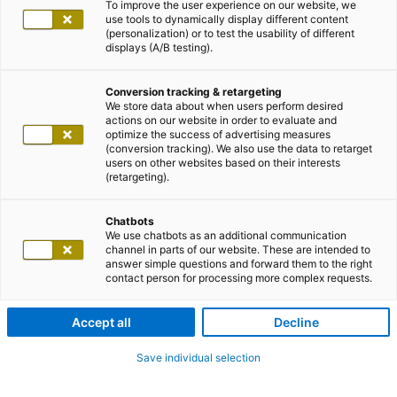
To improve the user experience on our website, we
use tools to dynamically display different content
(personalization) or to test the usability of different
displays (A/B testing).
Conversion tracking & retargeting
We store data about when users perform desired
actions on our website in order to evaluate and
optimize the success of advertising measures
(conversion tracking). We also use the data to retarget
users on other websites based on their interests
(retargeting).
Chatbots
We use chatbots as an additional communication
channel in parts of our website. These are intended to
answer simple questions and forward them to the right
contact person for processing more complex requests.
Accept all
Decline
Save individual selection