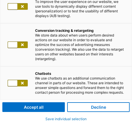
To improve the user experience on our website, we
use tools to dynamically display different content
(personalization) or to test the usability of different
displays (A/B testing).
Conversion tracking & retargeting
We store data about when users perform desired
actions on our website in order to evaluate and
optimize the success of advertising measures
(conversion tracking). We also use the data to retarget
users on other websites based on their interests
(retargeting).
Chatbots
We use chatbots as an additional communication
channel in parts of our website. These are intended to
answer simple questions and forward them to the right
contact person for processing more complex requests.
Accept all
Decline
Save individual selection