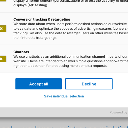
display different content (personalization) or to test the usability of diffe
displays (A/B testing).
Conversion tracking & retargeting
We store data about when users perform desired actions on our website 
to evaluate and optimize the success of advertising measures (convers
tracking). We also use the data to retarget users on other websites base
m Eckardt
their interests (retargeting).
– aus generierten Leads Neuku
Chatbots
We use chatbots as an additional communication channel in parts of our
website. These are intended to answer simple questions and forward th
right contact person for processing more complex requests.
e Leads zu wertvollen Kundinnen
n
Accept all
Decline
 digitales Marketing ein wirkungsvolles Instrument, um 
Save individual selection
ontakt allein genügt nicht – er ist zu wertvoll, um ungenu
tet daher: Wie werden Interessierte zu zahlenden/inter
Powered by