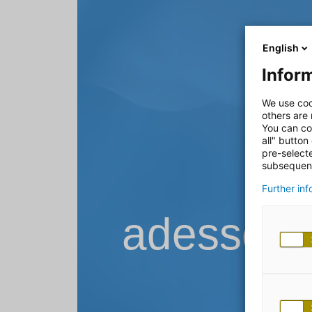
English
Inform
We use coo
others are
You can co
all" button
pre-select
subsequent
Further in
adesso B