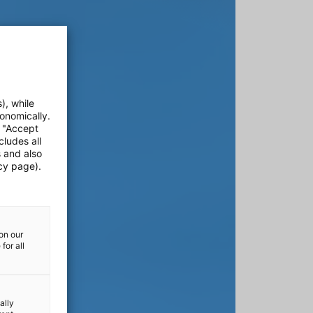
), while
onomically.
e "Accept
cludes all
s and also
cy page).
on our
for all
ally