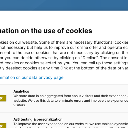
ation on the use of cookies
kies on our website. Some of them are necessary (functional cookies
 not necessary but help us to improve our online offer and operate ec
nsent to the use of cookies that are not necessary by clicking on th
 or you can decide otherwise by clicking on "Decline". The consent in
ed cookies or cookies selected by you. You can call up these setting
ly deselect cookies at any time (link at the bottom of the data priva
formation on our data privacy page
log
Analytics
We store data in an aggregated form about visitors and their experience 
website. We use this data to eliminate errors and improve the experience 
visitors.
A/B testing & personalization
To improve the user experience on our website, we use tools to dynamic