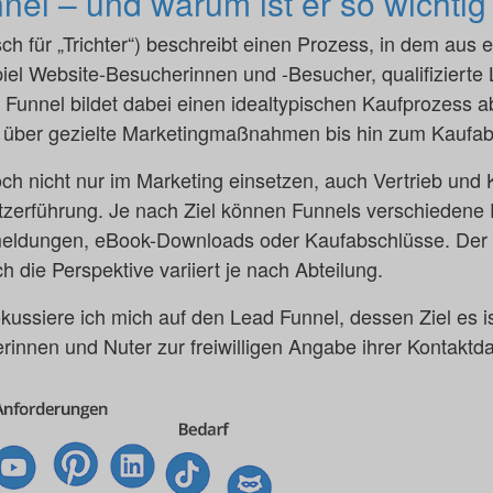
nnel – und warum ist er so wichtig
sch für „Trichter“) beschreibt einen Prozess, in dem aus e
iel Website-Besucherinnen und -Besucher, qualifizierte 
 Funnel bildet dabei einen idealtypischen Kaufprozess a
 über gezielte Marketingmaßnahmen bis hin zum Kaufab
och nicht nur im Marketing einsetzen, auch Vertrieb und 
utzerführung. Je nach Ziel können Funnels verschiedene F
eldungen, eBook-Downloads oder Kaufabschlüsse. Der
ch die Perspektive variiert je nach Abteilung.
kussiere ich mich auf den Lead Funnel, dessen Ziel es ist
rinnen und Nuter zur freiwilligen Angabe ihrer Kontaktda