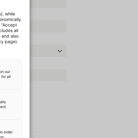
), while
onomically.
e "Accept
cludes all
s and also
cy page).
on our
for all
ally
rent
in order
ion