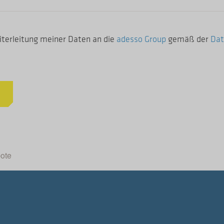
iterleitung meiner Daten an die
adesso Group
gemäß der
Dat
n
ote