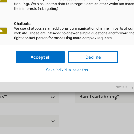
tracking). We also use the data to retarget users on other websites base
their interests (retargeting).
Wie hast Du uns gefun
Chatbots
We use chatbots as an additional communication channel in parts of our
website. These are intended to answer simple questions and forward th
right contact person for processing more complex requests.
Reisebereitschaft
Accept all
Decline
Save individual selection
f
Powered by
ss*
Berufserfahrung*