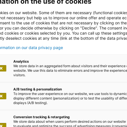
ation on the use of cookies
kies on our website. Some of them are necessary (functional cookies
 not necessary but help us to improve our online offer and operate ec
nsent to the use of cookies that are not necessary by clicking on th
 or you can decide otherwise by clicking on "Decline". The consent in
ed cookies or cookies selected by you. You can call up these setting
ly deselect cookies at any time (link at the bottom of the data priva
Land
formation on our data privacy page
Analytics
We store data in an aggregated form about visitors and their experience 
website. We use this data to eliminate errors and improve the experience 
visitors.
A/B testing & personalization
To improve the user experience on our website, we use tools to dynamic
display different content (personalization) or to test the usability of diffe
displays (A/B testing).
Conversion tracking & retargeting
We store data about when users perform desired actions on our website 
to evaluate and optimize the success of advertising measures (convers