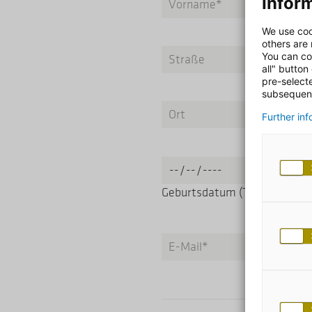
Inform
We use coo
others are
You can co
all" button
pre-select
subsequent
Further in
Geburtsdatum (TT.MM.JJJJ)
*