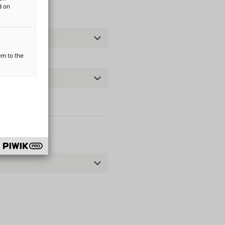
d on
den?*
em to the